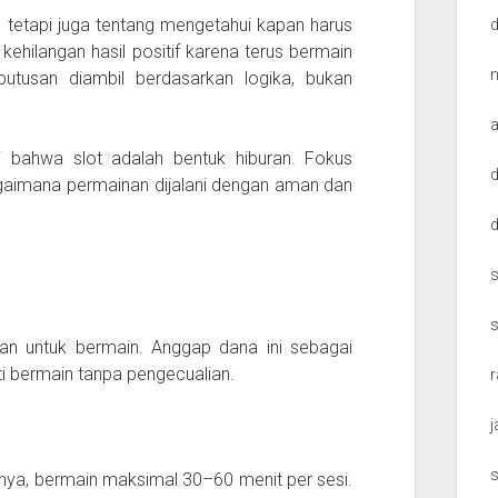
h, tetapi juga tentang mengetahui kapan harus
ehilangan hasil positif karena terus bermain
putusan diambil berdasarkan logika, bukan
bahwa slot adalah bentuk hiburan. Fokus
d
agaimana permainan dijalani dengan aman dan
s
an untuk bermain. Anggap dana ini sebagai
ti bermain tanpa pengecualian.
alnya, bermain maksimal 30–60 menit per sesi.