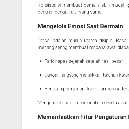
Konsistensi membuat pemain lebih mudah
berjalan dengan alur yang sama.
Mengelola Emosi Saat Bermain
Emosi adalah musuh utama disiplin. Rasa i
menang sering membuat rencana awal diabai
Tarik napas sejenak setelah hasil besar
Jangan langsung menaikkan taruhan kare
Hentikan permainan jika mulai merasa ter
Mengenali kondisi emosional diri sendiri adala
Memanfaatkan Fitur Pengaturan