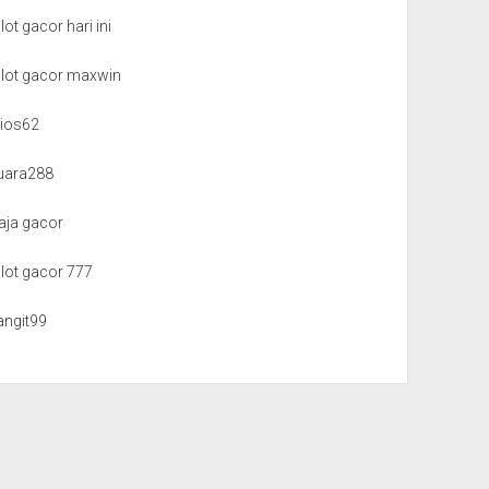
lot gacor hari ini
slot gacor maxwin
kios62
juara288
aja gacor
slot gacor 777
angit99