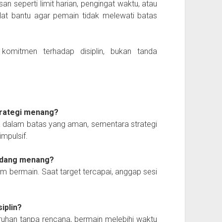
 seperti limit harian, pengingat waktu, atau
 alat bantu agar pemain tidak melewati batas
komitmen terhadap disiplin, bukan tanda
strategi menang?
a dalam batas yang aman, sementara strategi
impulsif.
sedang menang?
m bermain. Saat target tercapai, anggap sesi
iplin?
han tanpa rencana, bermain melebihi waktu