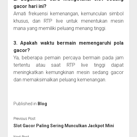
gacor hari ini?
Amati frekuensi kemenangan, kemunculan simbol
khusus, dan RTP live untuk menentukan mesin
mana yang memiliki peluang menang tinggi.
3. Apakah waktu bermain memengaruhi pola
gacor?
Ya, beberapa pemain percaya bermain pada jam
tertentu atau saat RTP live tinggi dapat
meningkatkan kemungkinan mesin sedang gacor
dan memaksimalkan peluang kemenangan.
Published in
Blog
Previous Post
Slot Gacor Paling Sering Munculkan Jackpot Mini
Next Post