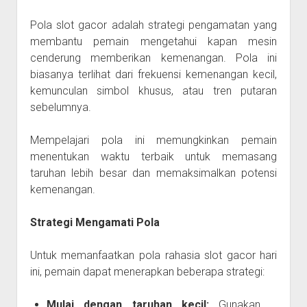
Pola slot gacor adalah strategi pengamatan yang
membantu pemain mengetahui kapan mesin
cenderung memberikan kemenangan. Pola ini
biasanya terlihat dari frekuensi kemenangan kecil,
kemunculan simbol khusus, atau tren putaran
sebelumnya.
Mempelajari pola ini memungkinkan pemain
menentukan waktu terbaik untuk memasang
taruhan lebih besar dan memaksimalkan potensi
kemenangan.
Strategi Mengamati Pola
Untuk memanfaatkan pola rahasia slot gacor hari
ini, pemain dapat menerapkan beberapa strategi:
Mulai dengan taruhan kecil:
Gunakan