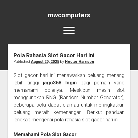
mwcomputers
open
menu
Pola Rahasia Slot Gacor Hari Ini
Blog
Published
August 20, 2025
by
Hector Harrison
Slot gacor hari ini menawarkan peluang menang
lebih tinggi
jago368 login
bagi pemain yang
memahami polanya. Meskipun mesin slot
menggunakan RNG (Random Number Generator),
beberapa pola dapat diamati untuk meningkatkan
peluang meraih kemenangan. Berikut panduan
lengkap mengenai pola rahasia slot gacor hari ini.
Memahami Pola Slot Gacor